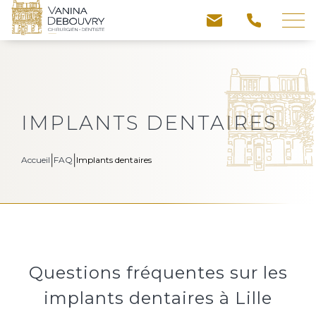
Skip
to
content
Équipe
Contactez-nous
IMPLANTS DENTAIRES
Traitements
|
|
Accueil
FAQ
Implants dentaires
Votre nom *
Pathologies
Votre prénom *
Technologies
Questions fréquentes sur les
Téléphone *
implants dentaires à Lille