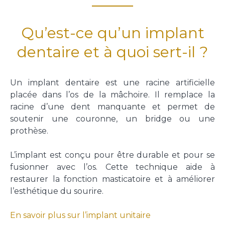
FAQ
Email *
Qu’est-ce qu’un implant
Accès
dentaire et à quoi sert-il ?
Message *
Un implant dentaire est une racine artificielle
CONTACTEZ-NOUS
placée dans l’os de la mâchoire. Il remplace la
racine d’une dent manquante et permet de
soutenir une couronne, un bridge ou une
03 20 00 79 78
prothèse.
3, Place Cormontaigne | 59000 Lille
L’implant est conçu pour être durable et pour se
fusionner avec l’os. Cette technique aide à
restaurer la fonction masticatoire et à améliorer
l’esthétique du sourire.
En savoir plus sur l’implant unitaire