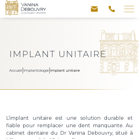
Skip
to
content
Équipe
Contactez-nous
IMPLANT UNITAIRE
Traitements
|
|
Accueil
Implantologie
Implant unitaire
Votre nom *
Pathologies
Votre prénom *
Technologies
L’implant unitaire est une solution durable et
Téléphone *
fiable pour remplacer une dent manquante. Au
cabinet dentaire du Dr Vanina Debouvry, situé à