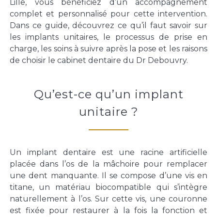
Lille, vous bénéficiez d’un accompagnement
FAQ
Email *
complet et personnalisé pour cette intervention.
Dans ce guide, découvrez ce qu’il faut savoir sur
les implants unitaires, le processus de prise en
Accès
charge, les soins à suivre après la pose et les raisons
Message *
de choisir le cabinet dentaire du Dr Debouvry.
CONTACTEZ-NOUS
Qu’est-ce qu’un implant
unitaire ?
03 20 00 79 78
3, Place Cormontaigne | 59000 Lille
Un implant dentaire est une racine artificielle
placée dans l’os de la mâchoire pour remplacer
une dent manquante. Il se compose d’une vis en
titane, un matériau biocompatible qui s’intègre
naturellement à l’os. Sur cette vis, une couronne
est fixée pour restaurer à la fois la fonction et