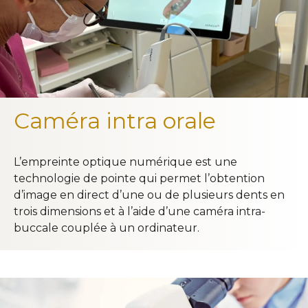
FAQ
Email *
Accès
Message *
Caméra intra orale
CONTACTEZ-NOUS
L’empreinte optique numérique est une
03 20 00 79 78
technologie de pointe qui permet l’obtention
d’image en direct d’une ou de plusieurs dents en
3, Place Cormontaigne | 59000 Lille
trois dimensions et à l’aide d’une caméra intra-
buccale couplée à un ordinateur.